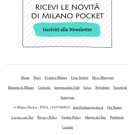
Home
News
Eventi a Milano
Cosa Vedere
Dove Mangiare
Dintorni di Milano
Curiosità
Informazioni Utili
Cerca
Newsletter
Facebook
Instagram
© Milano Pocket - P.IVA: 11657680010 -
info@milanopocket.it
Chi Siamo
Lavora con Noi
Privacy Policy
Cookie Policy
Mappa del Sito
Pubblicità
Contatti