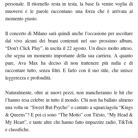
personale. Il ritornello resta in testa, la base fa venire voglia di
muoversi e le parole raccontano una forza che è arrivata al
momento giusto.
Il concerto di Milano sarà quindi anche l’occasione per ascoltare
dal vivo alcuni dei brani contenuti nel suo prossimo album,
“Don’t Click Play”, in uscita il 22 agosto. Un disco molto atteso,
che segna un momento importante della sua carriera. A quanto
pare, Ava Max ha deciso di non trattenere più nulla e di
raccontare tutto, senza filtri. E farlo con il suo stile, che unisce
leggerezza e profondità.
Naturalmente, oltre ai nuovi pezzi, non mancheranno le hit che
l’hanno resa celebre in tutto il mondo. Chi non ha ballato almeno
una volta su “Sweet But Psycho” o cantato a squarciagola “Kings
& Queens”? E poi ci sono “The Motto” con Tiësto, “My Head &
My Heart”, e tante altre che hanno fatto impazzire radio, TikTok
e classifiche.