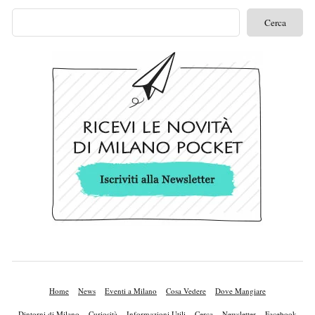
Home
News
Eventi a Milano
Cosa Vedere
Dove Mangiare
Dintorni di Milano
Curiosità
Informazioni Utili
Cerca
Newsletter
Facebook