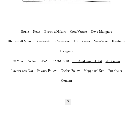
Home
News
Eventi a Milano
Cosa Vedere
Dove Mangiare
Dintorni di Milano
Curiosità
Informazioni Utili
Cerca
Newsletter
Facebook
Instagram
© Milano Pocket - P.IVA: 11657680010 -
info@milanopocket.it
Chi Siamo
Lavora con Noi
Privacy Policy
Cookie Policy
Mappa del Sito
Pubblicità
Contatti
X