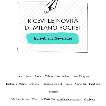
Home
News
Eventi a Milano
Cosa Vedere
Dove Mangiare
Dintorni di Milano
Curiosità
Informazioni Utili
Cerca
Newsletter
Facebook
Instagram
© Milano Pocket - P.IVA: 11657680010 -
info@milanopocket.it
Chi Siamo