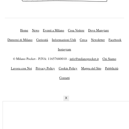
Home
News
Eventi a Milano
Cosa Vedere
Dove Mangiare
Dintorni di Milano
Curiosità
Informazioni Utili
Cerca
Newsletter
Facebook
Instagram
© Milano Pocket - P.IVA: 11657680010 -
info@milanopocket.it
Chi Siamo
Lavora con Noi
Privacy Policy
Cookie Policy
Mappa del Sito
Pubblicità
Contatti
X