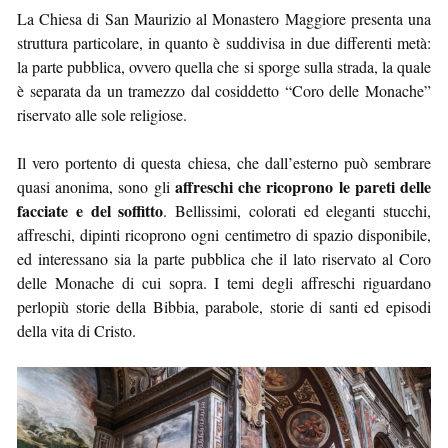
La Chiesa di San Maurizio al Monastero Maggiore presenta una
struttura particolare, in quanto è suddivisa in due differenti metà:
la parte pubblica, ovvero quella che si sporge sulla strada, la quale
è separata da un tramezzo dal cosiddetto “Coro delle Monache”
riservato alle sole religiose.
Il vero portento di questa chiesa, che dall’esterno può sembrare
affreschi che ricoprono le pareti delle
quasi anonima, sono gli
facciate e del soffitto
. Bellissimi, colorati ed eleganti stucchi,
affreschi, dipinti ricoprono ogni centimetro di spazio disponibile,
ed interessano sia la parte pubblica che il lato riservato al Coro
delle Monache di cui sopra. I temi degli affreschi riguardano
perlopiù storie della Bibbia, parabole, storie di santi ed episodi
della vita di Cristo.