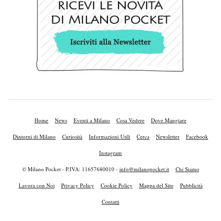
Home
News
Eventi a Milano
Cosa Vedere
Dove Mangiare
Dintorni di Milano
Curiosità
Informazioni Utili
Cerca
Newsletter
Facebook
Instagram
© Milano Pocket - P.IVA: 11657680010 -
info@milanopocket.it
Chi Siamo
Lavora con Noi
Privacy Policy
Cookie Policy
Mappa del Sito
Pubblicità
Contatti