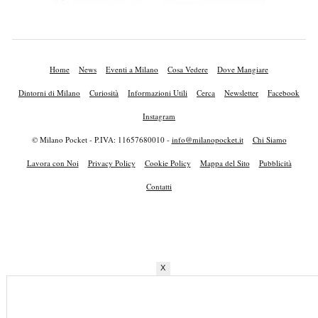
Home
News
Eventi a Milano
Cosa Vedere
Dove Mangiare
Dintorni di Milano
Curiosità
Informazioni Utili
Cerca
Newsletter
Facebook
Instagram
© Milano Pocket - P.IVA: 11657680010 -
info@milanopocket.it
Chi Siamo
Lavora con Noi
Privacy Policy
Cookie Policy
Mappa del Sito
Pubblicità
Contatti
X