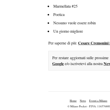
Marmellata #25
Poetica
Nessuno vuole essere robin
Un giorno migliore
Cesare Cremonini in
Per saperne di più:
Per restare aggiornati sulle prossime
Google
New
e/o iscrivetevi alla nostra
Home
News
Eventi a Milano
© Milano Pocket - P.IVA: 11657680