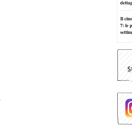
dettag
Il ci
7: le
setti
)