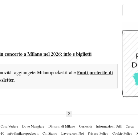
 concerto a Milano nel 2026: info e biglietti
Fonti preferite di
 novità, aggiungete Milanopocket.it alle
sletter
.
X
Cosa Vedere
Dove Mangiare
Dintorni di Milano
Curiosità
Informazioni Utili
Cerca
010 -
info@milanopocket.it
Chi Siamo
Lavora con Noi
Privacy Policy
Cookie Policy
M