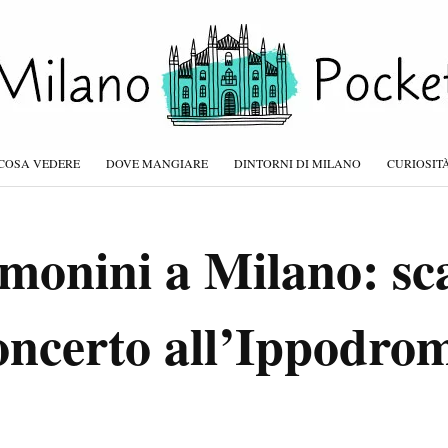
COSA VEDERE
DOVE MANGIARE
DINTORNI DI MILANO
CURIOSIT
onini a Milano: scal
 concerto all’Ippodr