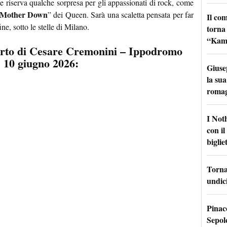
 e riserva qualche sorpresa per gli appassionati di rock, come
 Mother Down
” dei Queen. Sarà una scaletta pensata per far
Il co
fine, sotto le stelle di Milano.
torna
“Kamik
ncerto di Cesare Cremonini – Ippodromo
10 giugno 2026:
Giuse
la sua
roma
I Not
con i
bigliet
Torna 
undici
Pinac
Sepolc