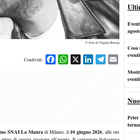
Ult
Event
agost
© Foto di Virginia Bettoja
Cosa 
eventi
Facebook
WhatsApp
X
LinkedIn
Telegra
Emai
Condividi:
Mostr
eventi
Nuo
Peter
tornan
omo SNAI La Maura
10 giugno 2026
di Milano, il
, alle ore
ttesi di questa stagione all’aperto
. Il cantautore bolognese