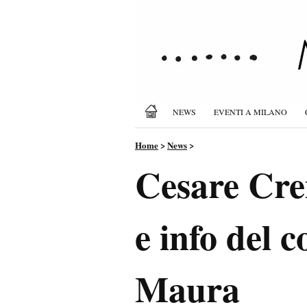
NEWS
EVENTI A MILANO
Home
>
News
>
Cesare Crem
e info del
Maura