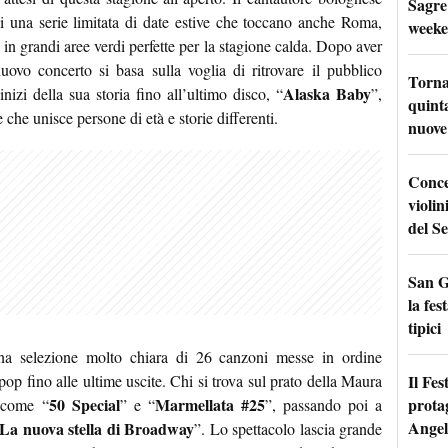
Sagre
di una serie limitata di date estive che toccano anche Roma,
weeke
in grandi aree verdi perfette per la stagione calda. Dopo aver
nuovo concerto si basa sulla voglia di ritrovare il pubblico
Torna
Alaska Baby
nizi della sua storia fino all’ultimo disco, “
”,
quinta
che unisce persone di età e storie differenti.
nuove 
Conce
violin
del Se
San G
la fes
tipici
na selezione molto chiara di 26 canzoni messe in ordine
Il Fes
p fino alle ultime uscite. Chi si trova sul prato della Maura
prota
50 Special
Marmellata #25
i come “
” e “
”, passando poi a
Angel
La nuova stella di Broadway
”. Lo spettacolo lascia grande