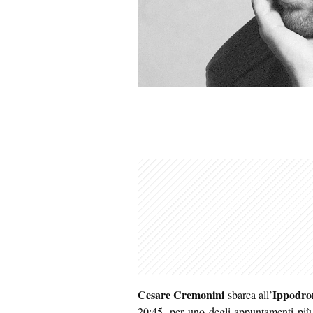
Cesare Cremonini
Ippodr
sbarca all’
20:45, per uno degli appuntamenti più a