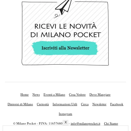
Home
News
Eventi a Milano
Cosa Vedere
Dove Mangiare
Dintorni di Milano
Curiosità
Informazioni Utili
Cerca
Newsletter
Facebook
Instagram
X
© Milano Pocket - P.IVA: 11657680010 -
info@milanopocket.it
Chi Siamo