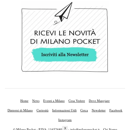
Home
News
Eventi a Milano
Cosa Vedere
Dove Mangiare
Dintorni di Milano
Curiosità
Informazioni Utili
Cerca
Newsletter
Facebook
Instagram
X
© Milano Pocket - P.IVA: 11657680010 -
info@milanopocket.it
Chi Siamo