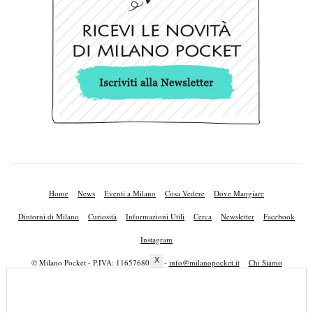
Home
News
Eventi a Milano
Cosa Vedere
Dove Mangiare
Dintorni di Milano
Curiosità
Informazioni Utili
Cerca
Newsletter
Facebook
Instagram
X
© Milano Pocket - P.IVA: 11657680010 -
info@milanopocket.it
Chi Siamo
Lavora con Noi
Privacy Policy
Cookie Policy
Mappa del Sito
Pubblicità
Contatti