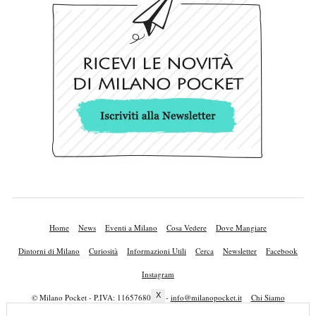
Home
News
Eventi a Milano
Cosa Vedere
Dove Mangiare
Dintorni di Milano
Curiosità
Informazioni Utili
Cerca
Newsletter
Facebook
Instagram
X
© Milano Pocket - P.IVA: 11657680010 -
info@milanopocket.it
Chi Siamo