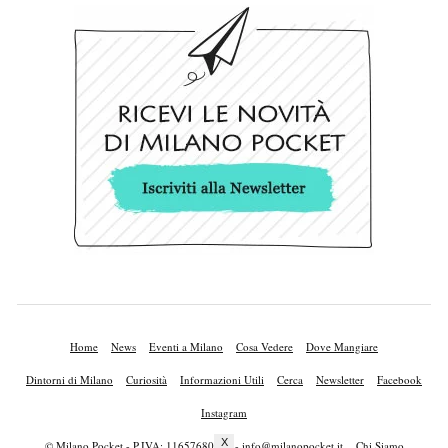
Home
News
Eventi a Milano
Cosa Vedere
Dove Mangiare
Dintorni di Milano
Curiosità
Informazioni Utili
Cerca
Newsletter
Facebook
Instagram
X
© Milano Pocket - P.IVA: 11657680010 -
info@milanopocket.it
Chi Siamo