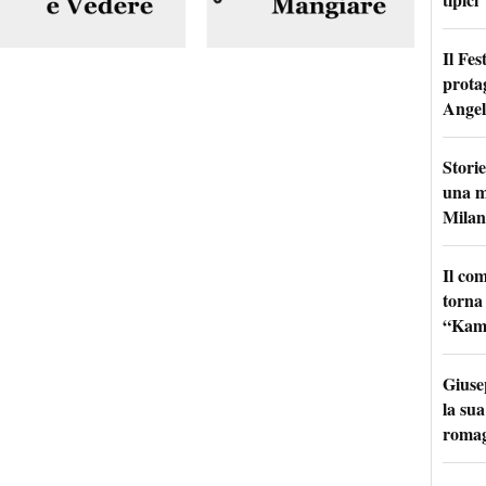
Il Fes
prota
Angel
Storie
una m
Milan
Il co
torna
“Kamik
Giuse
la sua
roma