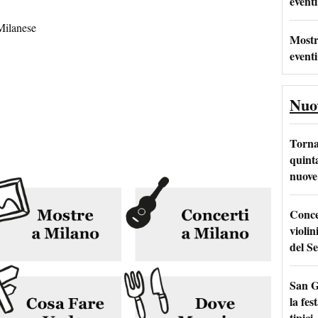
eventi
Milanese
Mostr
eventi
Nuo
Torna
quinta
nuove 
Conce
violin
del Se
San G
la fes
tipici