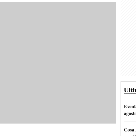
Ult
Event
agost
Cosa 