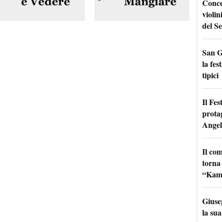
Conce
violin
del Se
San G
la fes
tipici
Il Fes
prota
Angel
Il co
torna
“Kamik
Giuse
la sua