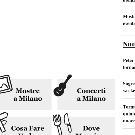
Mostr
eventi
Nuo
Peter
tornan
Sagre
weeke
Torna
quinta
nuove 