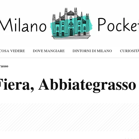
COSA VEDERE
DOVE MANGIARE
DINTORNI DI MILANO
CURIOSIT
rasso
Fiera, Abbiategrasso