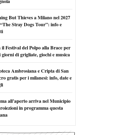
gnola
hing But Thieves a Milano nel 2027
l “The Stray Dogs Tour”: info e
ti
il Festival del Polpo alla Brace per
 giorni di grigliate, giochi e musica
oteca Ambrosiana e Cripta di San
ro gratis per i milanesi: info, date e
li
nema all’aperto arriva nel Municipio
 proiezioni in programma questa
mana