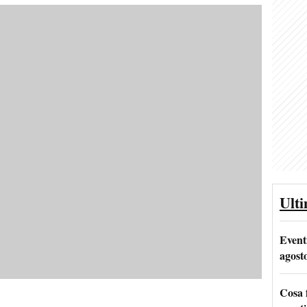
Ult
Event
agost
Cosa 