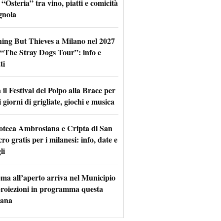
 “Osteria” tra vino, piatti e comicità
gnola
hing But Thieves a Milano nel 2027
l “The Stray Dogs Tour”: info e
ti
il Festival del Polpo alla Brace per
 giorni di grigliate, giochi e musica
oteca Ambrosiana e Cripta di San
ro gratis per i milanesi: info, date e
li
nema all’aperto arriva nel Municipio
 proiezioni in programma questa
mana