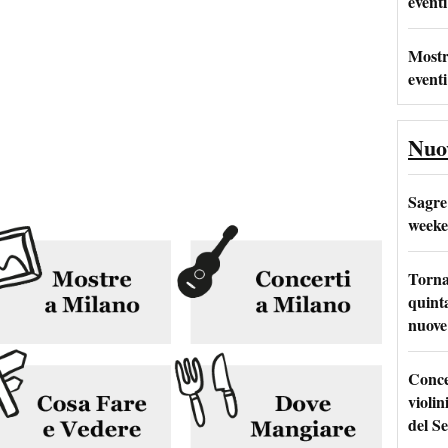
eventi
Mostr
eventi
Nuo
Sagre
weeke
Torna
quinta
nuove 
Conce
violin
del Se