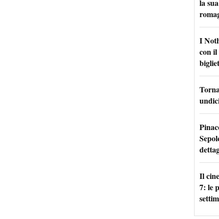
la sua
roma
I Not
con i
bigliet
Torna 
undici
Pinac
Sepolc
dettag
Il ci
7: le
setti