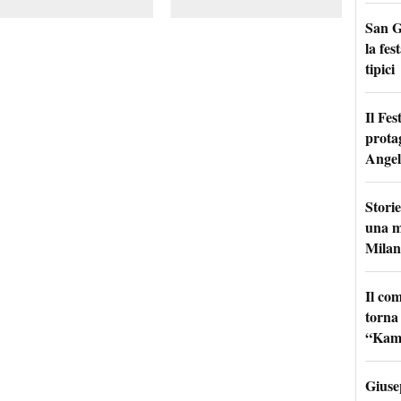
San G
la fes
tipici
Il Fes
prota
Angel
Storie
una m
Milan
Il co
torna
“Kamik
Giuse