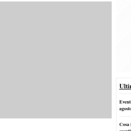
Ult
Event
agost
Cosa 
eventi