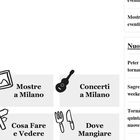
Mostr
eventi
Nuo
Peter
tornan
Sagre
weeke
Torna
quinta
nuove 