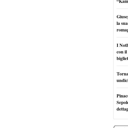
“Kamik
Giuse
la sua
roma
I Not
con i
bigliet
Torna 
undici
Pinac
Sepolc
dettag