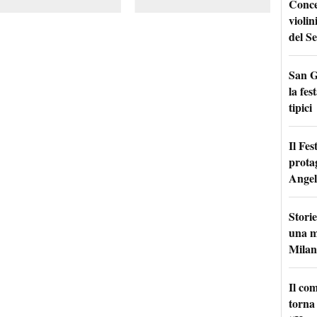
Conce
violin
del Se
San G
la fes
tipici
Il Fes
prota
Angel
Storie
una m
Milan
Il co
torna