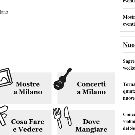
eventi
lano
Mostr
eventi
Nuo
Sagre
weeke
Torna
quinta
nuove 
Conce
violin
del Se