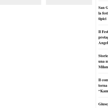
San G
la fes
tipici
Il Fes
prota
Angel
Storie
una m
Milan
Il co
torna
“Kamik
Giuse