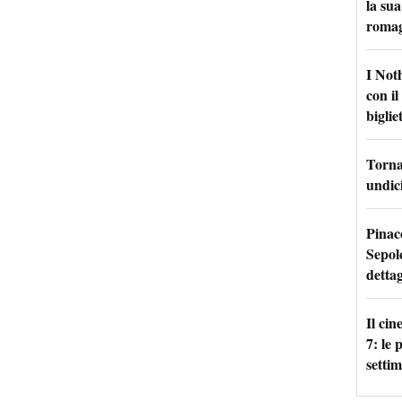
la sua
roma
I Not
con i
bigliet
Torna 
undici
Pinac
Sepolc
dettag
Il ci
7: le
setti