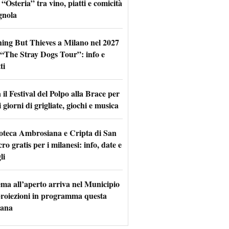
 “Osteria” tra vino, piatti e comicità
gnola
hing But Thieves a Milano nel 2027
l “The Stray Dogs Tour”: info e
ti
il Festival del Polpo alla Brace per
 giorni di grigliate, giochi e musica
oteca Ambrosiana e Cripta di San
ro gratis per i milanesi: info, date e
li
nema all’aperto arriva nel Municipio
 proiezioni in programma questa
mana