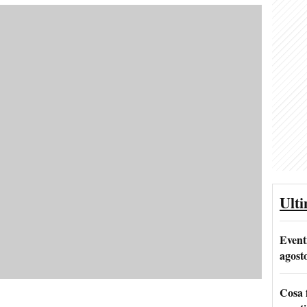
Ult
Event
agost
Cosa 