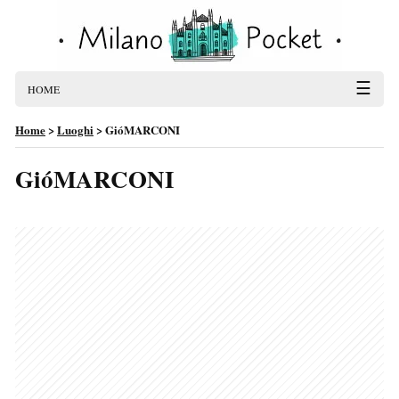
☰
HOME
Home
>
Luoghi
>
GióMARCONI
GióMARCONI