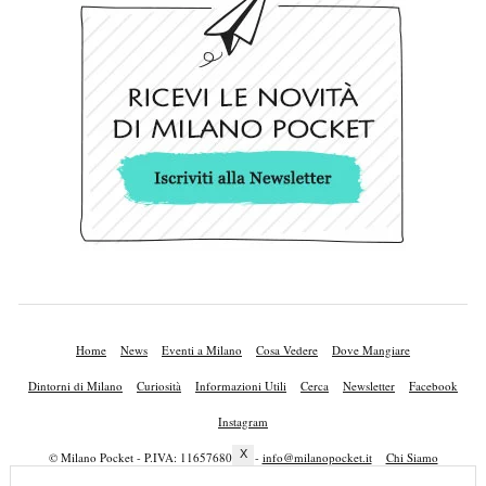
Home
News
Eventi a Milano
Cosa Vedere
Dove Mangiare
Dintorni di Milano
Curiosità
Informazioni Utili
Cerca
Newsletter
Facebook
Instagram
X
© Milano Pocket - P.IVA: 11657680010 -
info@milanopocket.it
Chi Siamo