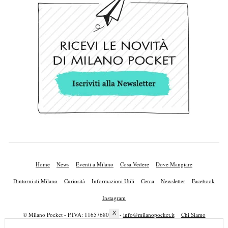
Home
News
Eventi a Milano
Cosa Vedere
Dove Mangiare
Dintorni di Milano
Curiosità
Informazioni Utili
Cerca
Newsletter
Facebook
Instagram
X
© Milano Pocket - P.IVA: 11657680010 -
info@milanopocket.it
Chi Siamo