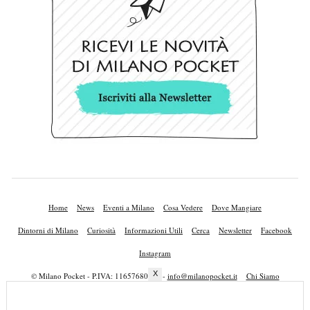
Home
News
Eventi a Milano
Cosa Vedere
Dove Mangiare
Dintorni di Milano
Curiosità
Informazioni Utili
Cerca
Newsletter
Facebook
Instagram
X
© Milano Pocket - P.IVA: 11657680010 -
info@milanopocket.it
Chi Siamo
Lavora con Noi
Privacy Policy
Cookie Policy
Mappa del Sito
Pubblicità