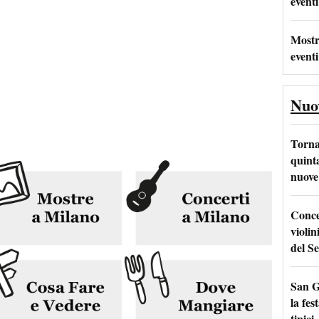
eventi
Mostr
eventi
Nuo
Torna
quinta
nuove 
Conce
violin
del Se
San G
la fes
tipici