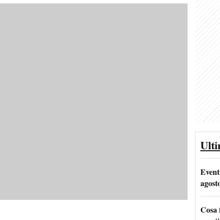
Ult
Event
agost
Cosa 