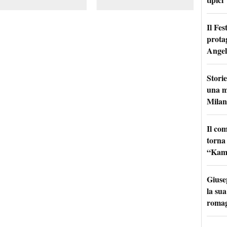
Il Fes
prota
Angel
Storie
una m
Milan
Il co
torna
“Kamik
Giuse
la sua
roma