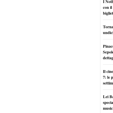
I Not
con i
bigliet
Torna 
undici
Pinac
Sepolc
dettag
Il ci
7: le
setti
Lei B
specia
music