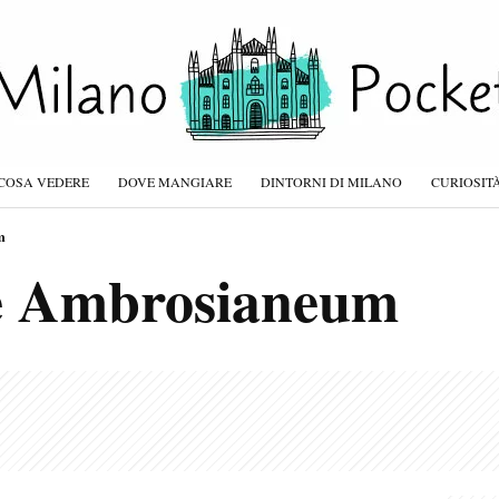
COSA VEDERE
DOVE MANGIARE
DINTORNI DI MILANO
CURIOSIT
m
e Ambrosianeum