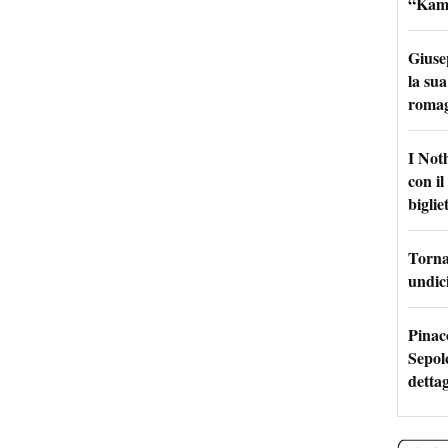
“Kamik
Giuse
la sua
roma
I Not
con i
bigliet
Torna 
undici
Pinac
Sepolc
dettag