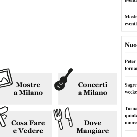
Mostr
eventi
Nuo
Peter
tornan
Sagre
weeke
Torna
quinta
nuove 