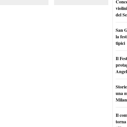
Conce
violin
del Se
San G
la fes
tipici
Il Fes
prota
Angel
Storie
una m
Milan
Il co
torna