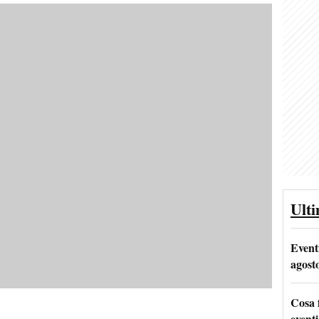
Ult
Event
agost
Cosa 
eventi