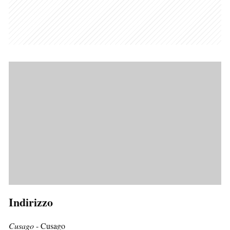
Indirizzo
Cusago
- Cusago