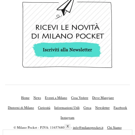
Home
News
Eventi a Milano
Cosa Vedere
Dove Mangiare
Dintorni di Milano
Curiosità
Informazioni Utili
Cerca
Newsletter
Facebook
Instagram
X
© Milano Pocket - P.IVA: 11657680010 -
info@milanopocket.it
Chi Siamo