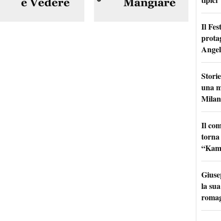
Il Fes
prota
Angel
Storie
una m
Milan
Il co
torna
“Kamik
Giuse
la sua
roma