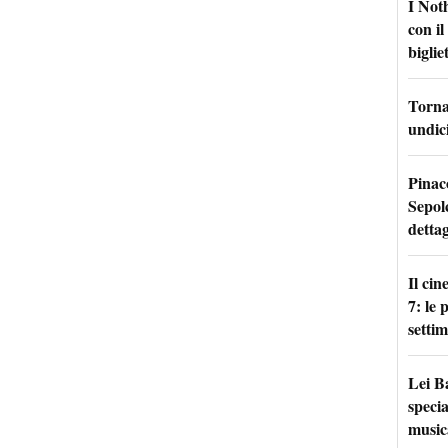
I Not
con i
bigliet
Torna 
undici
Pinac
Sepolc
dettag
Il ci
7: le
setti
Lei B
specia
music