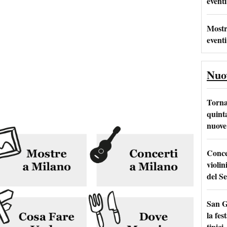
eventi
Mostr
eventi
Nuo
Torna
quinta
nuove 
Conce
violin
del Se
San G
la fes
tipici