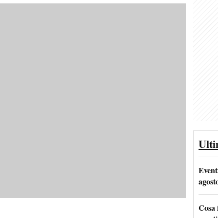
Ult
Event
agost
Cosa 