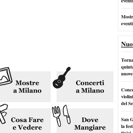
eventi
Mostr
eventi
Nuo
Torna
quinta
nuove 
Conce
violin
del Se
San G
la fes
tipici