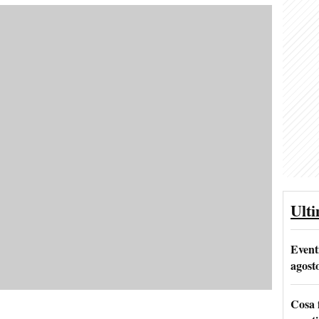
Ult
Event
agost
Cosa 