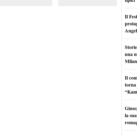
Il Fes
prota
Angel
Storie
una m
Milan
Il co
torna
“Kamik
Giuse
la sua
roma