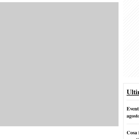
Ult
Event
agost
Cosa 