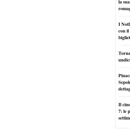
la sua
roma
I Not
con i
bigliet
Torna 
undici
Pinac
Sepolc
dettag
Il ci
7: le
setti