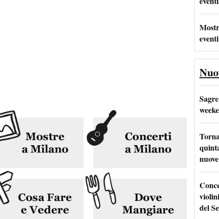
eventi
Mostr
eventi
Nuo
Sagre
weeke
Torna
quinta
nuove 
Conce
violin
del Se