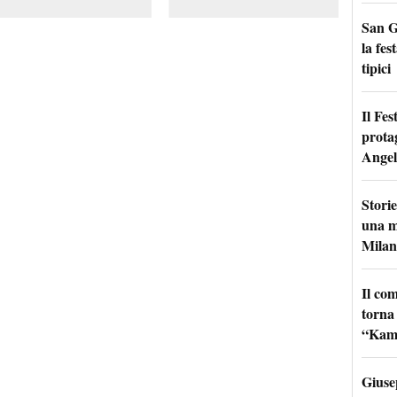
San G
la fes
tipici
Il Fes
prota
Angel
Storie
una m
Milan
Il co
torna
“Kamik
Giuse