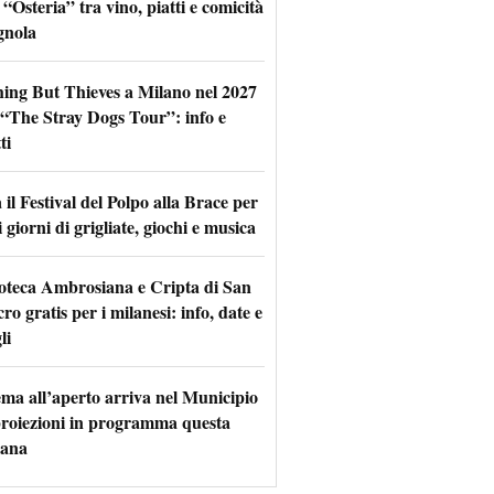
 “Osteria” tra vino, piatti e comicità
gnola
hing But Thieves a Milano nel 2027
l “The Stray Dogs Tour”: info e
ti
il Festival del Polpo alla Brace per
 giorni di grigliate, giochi e musica
oteca Ambrosiana e Cripta di San
ro gratis per i milanesi: info, date e
li
nema all’aperto arriva nel Municipio
 proiezioni in programma questa
mana