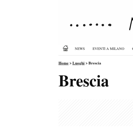
NEWS
EVENTI A MILANO
Home
>
Luoghi
>
Brescia
Brescia