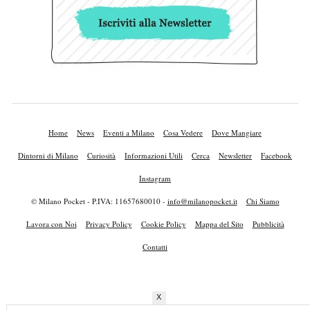
Home
News
Eventi a Milano
Cosa Vedere
Dove Mangiare
Dintorni di Milano
Curiosità
Informazioni Utili
Cerca
Newsletter
Facebook
Instagram
© Milano Pocket - P.IVA: 11657680010 -
info@milanopocket.it
Chi Siamo
Lavora con Noi
Privacy Policy
Cookie Policy
Mappa del Sito
Pubblicità
Contatti
X