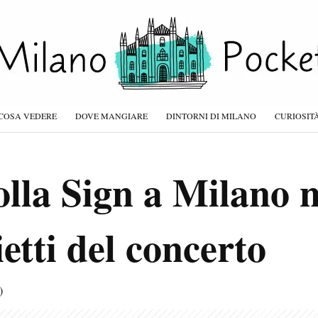
COSA VEDERE
DOVE MANGIARE
DINTORNI DI MILANO
CURIOSIT
lla Sign a Milano n
ietti del concerto
)