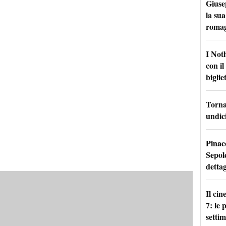
Giuse
la sua
roma
I Not
con i
bigliet
Torna 
undici
Pinac
Sepolc
dettag
Il ci
7: le
setti