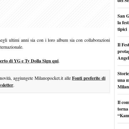
del Se
San G
la fes
tipici
negli ultimi anni sia con i loro album sia con collaborazioni
Il Fes
nternazionale.
prota
Angel
ncerto di YG e Ty Dolla Sign qui
.
Storie
Fonti preferite di
 novità, aggiungete Milanopocket.it alle
una m
sletter
.
Milan
Il co
torna
“Kamik