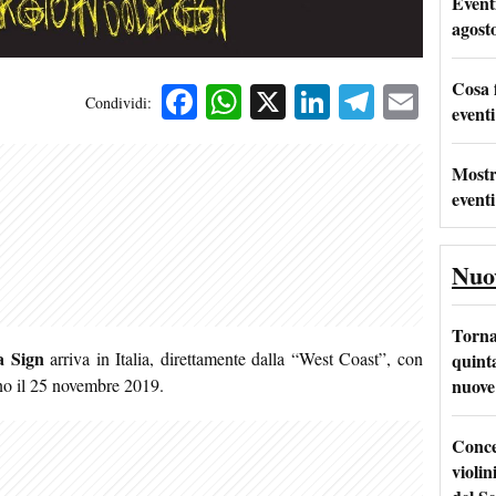
Event
agost
Cosa 
Facebook
WhatsApp
X
LinkedIn
Telegra
Emai
Condividi:
eventi
Mostr
eventi
Nuo
Torna
a Sign
arriva in Italia, direttamente dalla “West Coast”, con
quinta
nuove 
ano il 25 novembre 2019.
Conce
violin