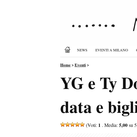
NEWS
EVENTI A MILANO
Home
>
Eventi
>
YG e Ty Do
data e bigl
1
5,00
(Voti:
. Media:
su 5