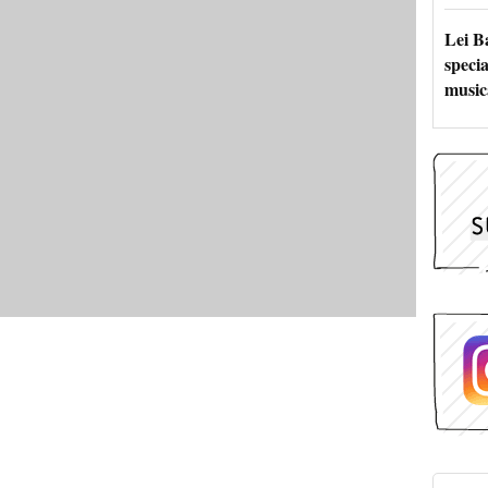
Lei B
specia
music