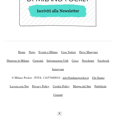
Home
News
Eventi a Milano
Cosa Vedere
Dove Mangiare
Dintorni di Milano
Curiosità
Informazioni Utili
Cerca
Newsletter
Facebook
Instagram
© Milano Pocket - P.IVA: 11657680010 -
info@milanopocket.it
Chi Siamo
Lavora con Noi
Privacy Policy
Cookie Policy
Mappa del Sito
Pubblicità
Contatti
X