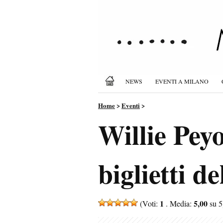
NEWS
EVENTI A MILANO
Home
>
Eventi
>
Willie Pey
biglietti d
1
5,00
(Voti:
. Media:
su 5