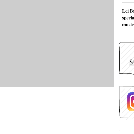
Lei B
specia
music