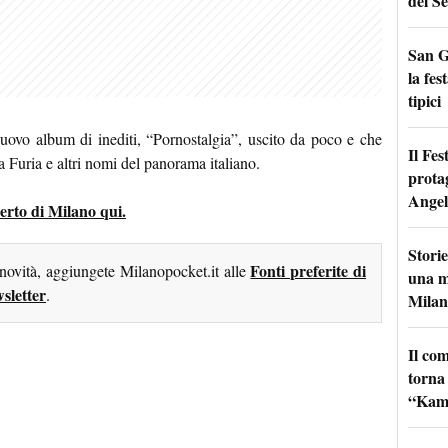
del Se
San G
la fes
tipici
 nuovo album di inediti, “Pornostalgia”, uscito da poco e che
Il Fes
 Furia e altri nomi del panorama italiano.
prota
Angel
ncerto di Milano qui.
Storie
Fonti preferite di
 novità, aggiungete Milanopocket.it alle
una m
sletter
.
Milan
Il co
torna
“Kamik