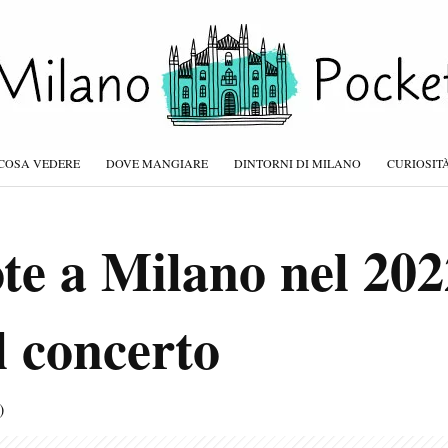
COSA VEDERE
DOVE MANGIARE
DINTORNI DI MILANO
CURIOSIT
ote a Milano nel 202
el concerto
)