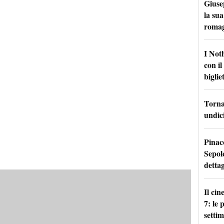
Giuse
la sua
roma
I Not
con i
bigliet
Torna 
undici
Pinac
Sepolc
dettag
Il ci
7: le
setti