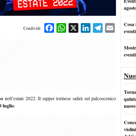
Event
agost
Cosa 
Facebook
WhatsApp
X
LinkedIn
Telegra
Emai
Condividi:
eventi
Mostr
eventi
Nuo
Torna
no
nell’estate 2022. Il rapper torinese salirà sul palcoscenico
quinta
9 luglio
nuove 
.
Conce
violin