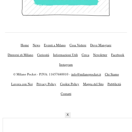
Home
News
Eventi a Milano
Cosa Vedere
Dove Mangiare
Dintorni di Milano
Curiosità
Informazioni Utili
Cerca
Newsletter
Facebook
Instagram
© Milano Pocket - P.IVA: 11657680010 -
info@milanopocket.it
Chi Siamo
Lavora con Noi
Privacy Policy
Cookie Policy
Mappa del Sito
Pubblicità
Contatti
X