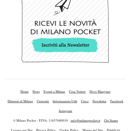
Home
News
Eventi a Milano
Cosa Vedere
Dove Mangiare
Dintorni di Milano
Curiosità
Informazioni Utili
Cerca
Newsletter
Facebook
Instagram
© Milano Pocket - P.IVA: 11657680010 -
info@milanopocket.it
Chi Siamo
Lavora con Noi
Privacy Policy
Cookie Policy
Mappa del Sito
Pubblicità