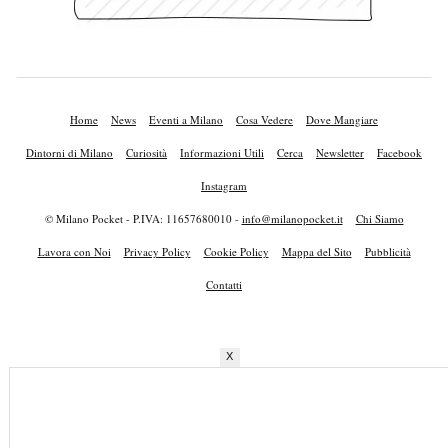
Home
News
Eventi a Milano
Cosa Vedere
Dove Mangiare
Dintorni di Milano
Curiosità
Informazioni Utili
Cerca
Newsletter
Facebook
Instagram
© Milano Pocket - P.IVA: 11657680010 -
info@milanopocket.it
Chi Siamo
Lavora con Noi
Privacy Policy
Cookie Policy
Mappa del Sito
Pubblicità
Contatti
X