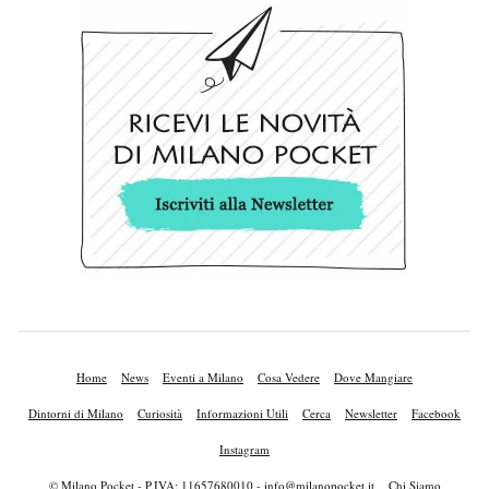
Home
News
Eventi a Milano
Cosa Vedere
Dove Mangiare
Dintorni di Milano
Curiosità
Informazioni Utili
Cerca
Newsletter
Facebook
Instagram
© Milano Pocket - P.IVA: 11657680010 -
info@milanopocket.it
Chi Siamo