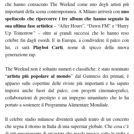
che hanno consacrato The Weeknd come uno degli artisti più
uno
importanti della scena contemporanea. A Milano arriverà con
spettacolo che ripercorre i tre album che hanno segnato la
sua ultima fase artistica
– “After Hours”, “Dawn FM” e “Hurry
Up Tomorrow” – oltre ai grandi successi che lo hanno reso
celebre fin dagli esordi. E in Europa, a condividere il palco con
Playboi Carti
lui, ci sarà
, nome di spicco della nuova
generazione rap.
The Weeknd non è soltanto numeri e classifiche: è stato nominato
artista più popolare al mondo
“
” dal Guinness dei primati, è
apparso sulle copertine delle riviste più importanti e ha saputo
imporsi anche fuori dal palco, con progetti cinematografici,
collaborazioni di prestigio e un impegno umanitario che lo ha
portato a sostenere il Programma Alimentare Mondiale.
Il celebre stadio milanese diventerà quindi teatro di un concerto
che segna il ritorno in Italia di una superstar globale. Che cosa c’è
di più emozionante di un’estate che regala musica sotto le stelle e