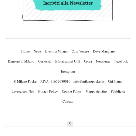
Home
News
Eventi a Milano
Cosa Vedere
Dove Mangiare
Dintorni di Milano
Curiosità
Informazioni Utili
Cerca
Newsletter
Facebook
Instagram
© Milano Pocket - P.IVA: 11657680010 -
info@milanopocket.it
Chi Siamo
Lavora con Noi
Privacy Policy
Cookie Policy
Mappa del Sito
Pubblicità
Contatti
X