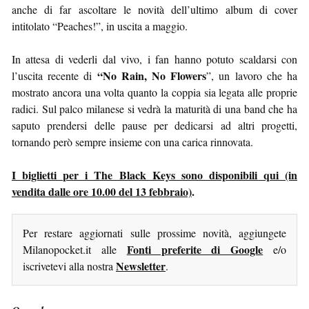
anche di far ascoltare le novità dell’ultimo album di cover
intitolato “Peaches!”, in uscita a maggio.
In attesa di vederli dal vivo, i fan hanno potuto scaldarsi con
“No Rain, No Flowers
l’uscita recente di
”, un lavoro che ha
mostrato ancora una volta quanto la coppia sia legata alle proprie
radici. Sul palco milanese si vedrà la maturità di una band che ha
saputo prendersi delle pause per dedicarsi ad altri progetti,
tornando però sempre insieme con una carica rinnovata.
I biglietti per i The Black Keys sono disponibili qui (in
vendita dalle ore 10.00 del 13 febbraio)
.
Per restare aggiornati sulle prossime novità, aggiungete
Fonti preferite di Google
Milanopocket.it alle
e/o
Newsletter
iscrivetevi alla nostra
.