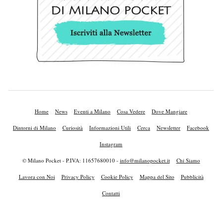
Home
News
Eventi a Milano
Cosa Vedere
Dove Mangiare
Dintorni di Milano
Curiosità
Informazioni Utili
Cerca
Newsletter
Facebook
Instagram
© Milano Pocket - P.IVA: 11657680010 -
info@milanopocket.it
Chi Siamo
Lavora con Noi
Privacy Policy
Cookie Policy
Mappa del Sito
Pubblicità
Contatti