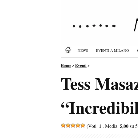
NEWS
EVENTI A MILANO
Home
>
Eventi
>
Tess Masaz
“Incredibi
1
5,00
(Voti:
. Media:
su 5