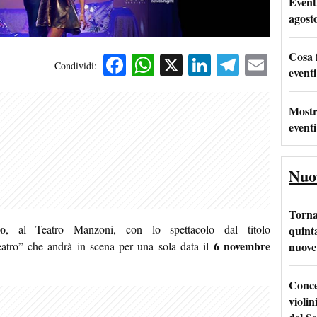
Event
agost
Cosa 
Facebook
WhatsApp
X
LinkedIn
Telegra
Emai
Condividi:
eventi
Mostr
eventi
Nuo
Torna
o
, al Teatro Manzoni, con lo spettacolo dal titolo
quinta
6 novembre
nuove 
atro” che andrà in scena per una sola data il
Conce
violin