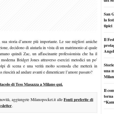
del Se
San G
la fes
tipici
Il Fes
la sua storia d’amore più importante. Le sue migliori amiche
prota
ione, decidono di aiutarla in vista di un matrimonio al quale
Angel
amano quindi Zac, un affascinante professionista che ha il
 moderna Bridget Jones attraverso esercizi metodici un po’
Storie
, colpi di scena e una verità molto scomoda che metterà in
una m
ess riuscirà ad andare avanti e dimenticare l’amore passato?
Milan
pettacolo di Tess Masazza a Milano qui.
Il co
torna
Fonti preferite di
 novità, aggiungete Milanopocket.it alle
“Kamik
sletter
.