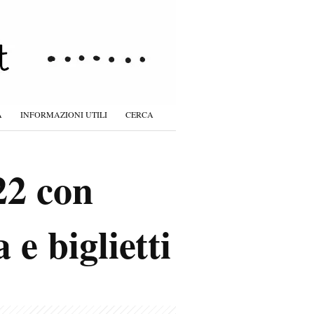
À
INFORMAZIONI UTILI
CERCA
22 con
e biglietti