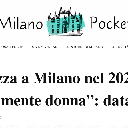
COSA VEDERE
DOVE MANGIARE
DINTORNI DI MILANO
CURIOSIT
za a Milano nel 20
lmente donna”: data 
)