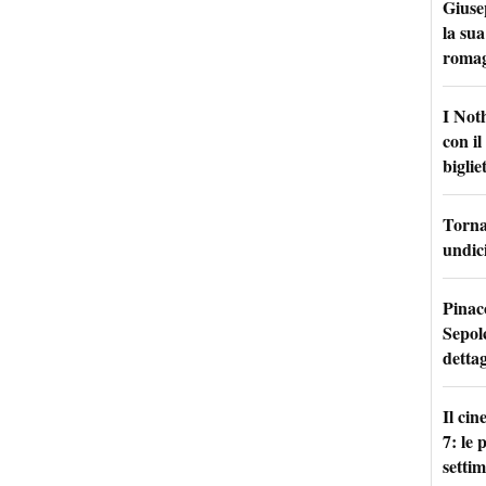
Giuse
la sua
roma
I Not
con i
bigliet
Torna 
undici
Pinac
Sepolc
dettag
Il ci
7: le
setti