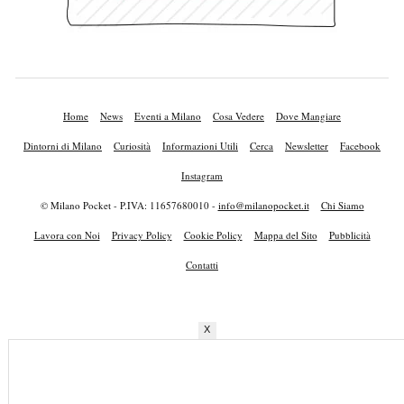
Home
News
Eventi a Milano
Cosa Vedere
Dove Mangiare
Dintorni di Milano
Curiosità
Informazioni Utili
Cerca
Newsletter
Facebook
Instagram
© Milano Pocket - P.IVA: 11657680010 -
info@milanopocket.it
Chi Siamo
Lavora con Noi
Privacy Policy
Cookie Policy
Mappa del Sito
Pubblicità
Contatti
X