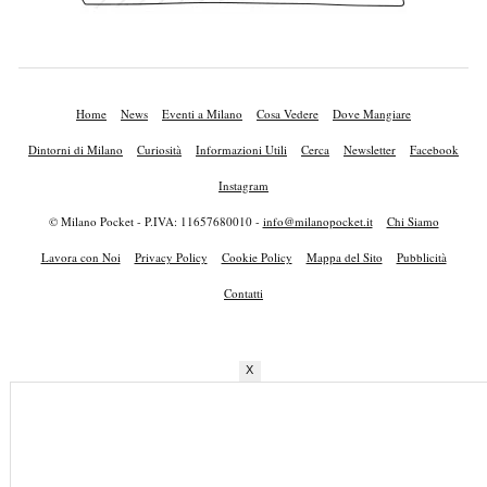
Home
News
Eventi a Milano
Cosa Vedere
Dove Mangiare
Dintorni di Milano
Curiosità
Informazioni Utili
Cerca
Newsletter
Facebook
Instagram
© Milano Pocket - P.IVA: 11657680010 -
info@milanopocket.it
Chi Siamo
Lavora con Noi
Privacy Policy
Cookie Policy
Mappa del Sito
Pubblicità
Contatti
X