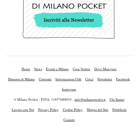
Home
News
Eventi a Milano
Cosa Vedere
Dove Mangiare
Dintorni di Milano
Curiosità
Informazioni Utili
Cerca
Newsletter
Facebook
Instagram
© Milano Pocket - P.IVA: 11657680010 -
info@milanopocket.it
Chi Siamo
Lavora con Noi
Privacy Policy
Cookie Policy
Mappa del Sito
Pubblicità
Contatti