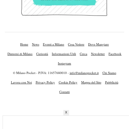
Home
News
Eventi a Milano
Cosa Vedere
Dove Mangiare
Dintorni di Milano
Curiosità
Informazioni Utili
Cerca
Newsletter
Facebook
Instagram
© Milano Pocket - P.IVA: 11657680010 -
info@milanopocket.it
Chi Siamo
Lavora con Noi
Privacy Policy
Cookie Policy
Mappa del Sito
Pubblicità
Contatti
X