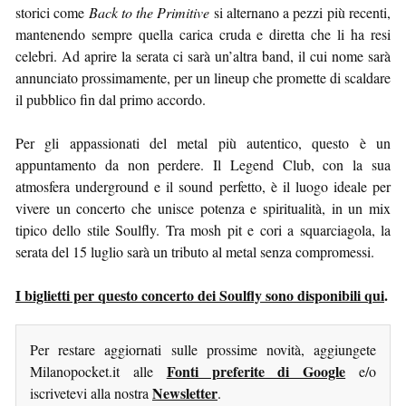
storici come
Back to the Primitive
si alternano a pezzi più recenti,
mantenendo sempre quella carica cruda e diretta che li ha resi
celebri. Ad aprire la serata ci sarà un’altra band, il cui nome sarà
annunciato prossimamente, per un lineup che promette di scaldare
il pubblico fin dal primo accordo.
Per gli appassionati del metal più autentico, questo è un
appuntamento da non perdere. Il Legend Club, con la sua
atmosfera underground e il sound perfetto, è il luogo ideale per
vivere un concerto che unisce potenza e spiritualità, in un mix
tipico dello stile Soulfly. Tra mosh pit e cori a squarciagola, la
serata del 15 luglio sarà un tributo al metal senza compromessi.
I biglietti per questo concerto dei Soulfly sono disponibili qui
.
Per restare aggiornati sulle prossime novità, aggiungete
Fonti preferite di Google
Milanopocket.it alle
e/o
Newsletter
iscrivetevi alla nostra
.