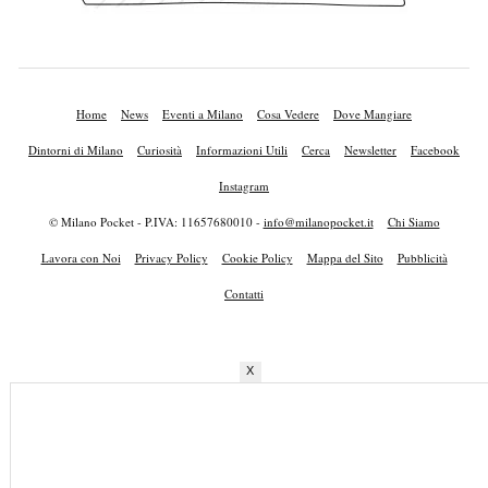
Home
News
Eventi a Milano
Cosa Vedere
Dove Mangiare
Dintorni di Milano
Curiosità
Informazioni Utili
Cerca
Newsletter
Facebook
Instagram
© Milano Pocket - P.IVA: 11657680010 -
info@milanopocket.it
Chi Siamo
Lavora con Noi
Privacy Policy
Cookie Policy
Mappa del Sito
Pubblicità
Contatti
X