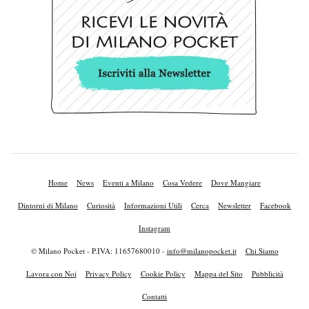
Home
News
Eventi a Milano
Cosa Vedere
Dove Mangiare
Dintorni di Milano
Curiosità
Informazioni Utili
Cerca
Newsletter
Facebook
Instagram
© Milano Pocket - P.IVA: 11657680010 -
info@milanopocket.it
Chi Siamo
Lavora con Noi
Privacy Policy
Cookie Policy
Mappa del Sito
Pubblicità
Contatti