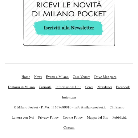
Home
News
Eventi a Milano
Cosa Vedere
Dove Mangiare
Dintorni di Milano
Curiosità
Informazioni Utili
Cerca
Newsletter
Facebook
Instagram
© Milano Pocket - P.IVA: 11657680010 -
info@milanopocket.it
Chi Siamo
Lavora con Noi
Privacy Policy
Cookie Policy
Mappa del Sito
Pubblicità
Contatti