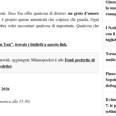
Giuse
la sua
un gesto d’amore
ioni,
Shen Yun
offre qualcosa di diverso:
roma
e è proprio questa autenticità che colpisce chi guarda. Ogni
bra voler raccontare qualcosa di importante. Qualcosa che
I Not
con i
bigliet
n Yun”, trovate i biglietti a questo link
.
Torna 
undici
Fonti preferite di
 novità, aggiungete Milanopocket.it alle
sletter
.
Pinac
Sepolc
dettag
o 2026
Il ci
omenica alle 15:30)
7: le
setti