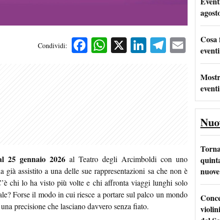
Event
agost
Cosa 
Facebook
WhatsApp
X
LinkedIn
Telegra
Emai
Condividi:
eventi
Mostr
eventi
Nuo
Torna
l 25 gennaio 2026
al Teatro degli Arcimboldi con uno
quinta
nuove 
 già assistito a una delle sue rappresentazioni sa che non è
è chi lo ha visto più volte e chi affronta viaggi lunghi solo
ale? Forse il modo in cui riesce a portare sul palco un mondo
Conce
 una precisione che lasciano davvero senza fiato.
violin