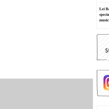
Lei B
specia
music