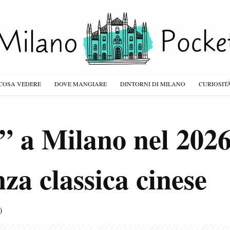
COSA VEDERE
DOVE MANGIARE
DINTORNI DI MILANO
CURIOSIT
 a Milano nel 2026
za classica cinese
)