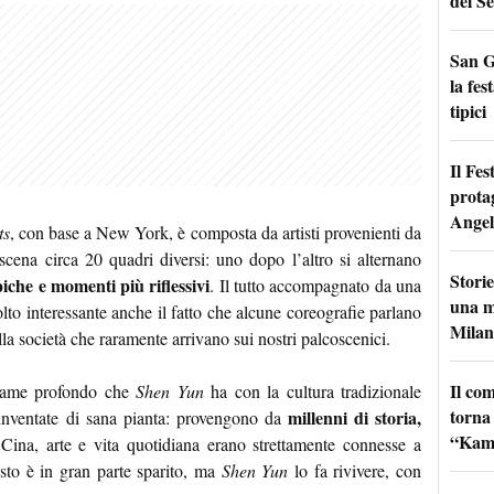
del Se
San G
la fes
tipici
Il Fes
prota
Angel
ts
, con base a New York, è composta da artisti provenienti da
cena circa 20 quadri diversi: uno dopo l’altro si alternano
Storie
piche e momenti più riflessivi
. Il tutto accompagnato da una
una m
to interessante anche il fatto che alcune coreografie parlano
Milan
la società che raramente arrivano sui nostri palcoscenici.
Il co
legame profondo che
Shen Yun
ha con la cultura tradizionale
torna
millenni di storia,
 inventate di sana pianta: provengono da
“Kamik
Cina, arte e vita quotidiana erano strettamente connesse a
esto è in gran parte sparito, ma
Shen Yun
lo fa rivivere, con