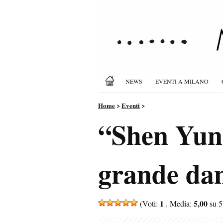
NEWS
EVENTI A MILANO
Home
>
Eventi
>
“Shen Yun”
grande dan
1
5,00
(Voti:
. Media:
su 5