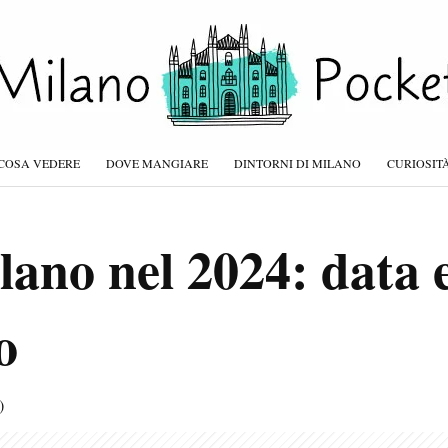
COSA VEDERE
DOVE MANGIARE
DINTORNI DI MILANO
CURIOSIT
ano nel 2024: data e 
o
)