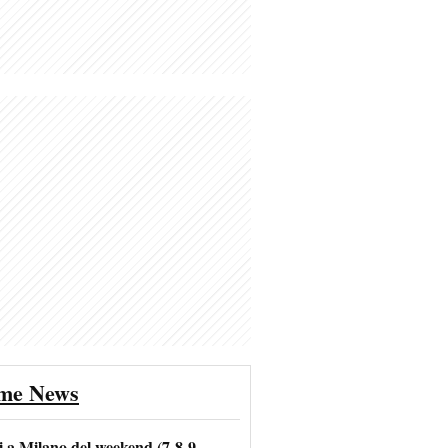
ime News
i a Milano del weekend (7-8-9