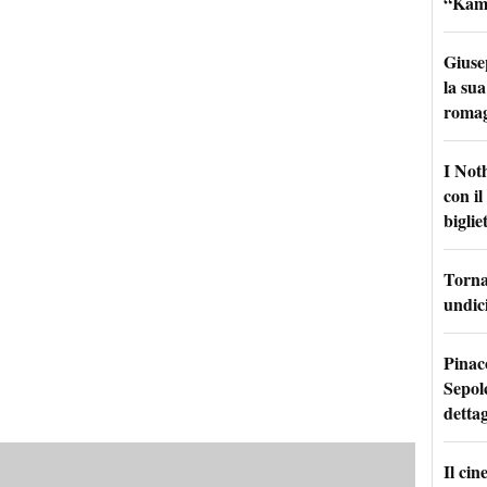
“Kamik
Giuse
la sua
roma
I Not
con i
bigliet
Torna 
undici
Pinac
Sepolc
dettag
Il ci