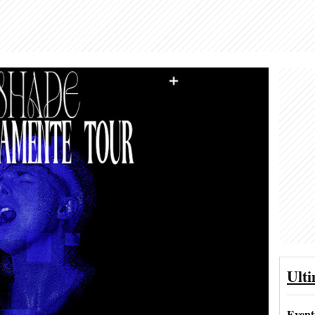
Ult
Event