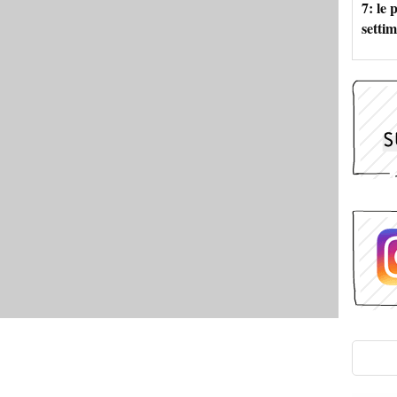
7: le
setti