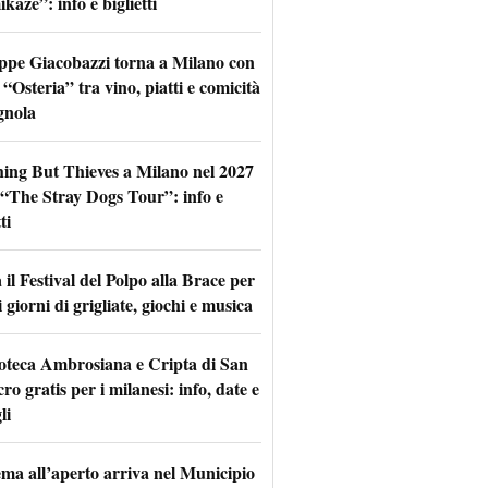
aze”: info e biglietti
ppe Giacobazzi torna a Milano con
 “Osteria” tra vino, piatti e comicità
gnola
hing But Thieves a Milano nel 2027
l “The Stray Dogs Tour”: info e
ti
il Festival del Polpo alla Brace per
 giorni di grigliate, giochi e musica
oteca Ambrosiana e Cripta di San
ro gratis per i milanesi: info, date e
li
nema all’aperto arriva nel Municipio