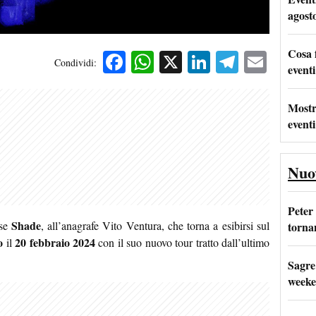
agost
Cosa 
Facebook
WhatsApp
X
LinkedIn
Telegra
Emai
Condividi:
eventi
Mostr
eventi
Nuo
Peter
Shade
ese
, all’anagrafe Vito Ventura, che torna a esibirsi sul
tornan
o
20 febbraio 2024
il
con il suo nuovo tour tratto dall’ultimo
Sagre
weeke