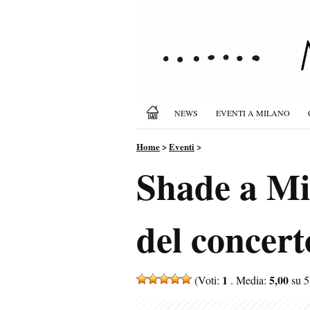
NEWS
EVENTI A MILANO
Home
>
Eventi
>
Shade a Mil
del concert
1
5,00
(Voti:
. Media:
su 5