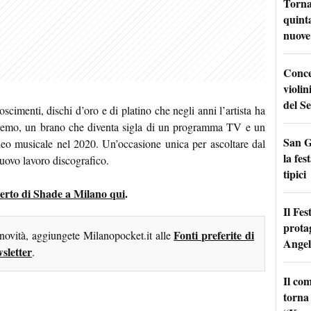
Torna
quinta
nuove 
Conce
violin
del Se
scimenti, dischi d’oro e di platino che negli anni l’artista ha
nremo, un brano che diventa sigla di un programma TV e un
San G
deo musicale nel 2020. Un’occasione unica per ascoltare dal
la fes
nuovo lavoro discografico.
tipici
ncerto di Shade a Milano qui
.
Il Fes
prota
Fonti preferite di
 novità, aggiungete Milanopocket.it alle
Angel
sletter
.
Il co
torna